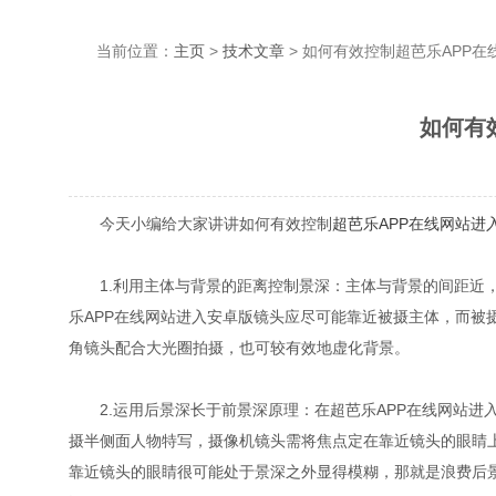
当前位置：
主页
>
技术文章
> 如何有效控制超芭乐APP
如何有
今天小编给大家讲讲如何有效控制
超芭乐APP在线网站进
1.利用主体与背景的距离控制景深：主体与背景的间距近
乐APP在线网站进入安卓版镜头应尽可能靠近被摄主体，而被摄主体应
角镜头配合大光圈拍摄，也可较有效地虚化背景。
2.运用后景深长于前景深原理：在超芭乐APP在线网站进入安
摄半侧面人物特写，摄像机镜头需将焦点定在靠近镜头的眼睛上
靠近镜头的眼睛很可能处于景深之外显得模糊，那就是浪费后景深了