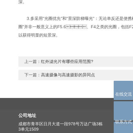
深。
3.多采用"光圈优先"和"景深阶梯曝光"：无论单反还是便携机
圈"并非一般意义上的F5.6、F4之类的光圈，包括
以获得明显的短景深。
上一篇：
红外滤光片有哪些应用范围?
下一篇：
高速摄像与高速摄影的异同点
在线交流
公司地址
联系方式
成都市青羊区日月大道一段978号万达广场3栋
3单元1509